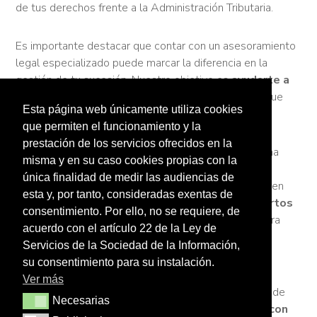
de tus derechos frente a la Administración Tributaria.
Es importante destacar que contar con un asesoramiento
legal especializado puede marcar la diferencia en la
gestión de tu sucesión. Nuestro objetivo es
ayudarte a
proteger tu patrimonio y preservar el legado
que
Esta página web únicamente utiliza cookies
deseas dejar a tus seres queridos.
que permiten el funcionamiento y la
prestación de los servicios ofrecidos en la
En Bufet Ferrer, nos comprometemos a garantizar una
misma y en su caso cookies propias con la
sucesión tranquila y sin sobresaltos. Nuestro equipo
única finalidad de medir las audiencias de
estará a tu lado, ofreciéndote claridad y tranquilidad en
esta y, por tanto, consideradas exentas de
cada etapa del proceso. Nuestros
abogados expertos
consentimiento. Por ello, no se requiere, de
en Impuesto de Sucesiones
están preparados para
acuerdo con el artículo 22 de la Ley de
resolver tus dudas, asesorarte sobre las mejores
Servicios de la Sociedad de la Información,
opciones y velar por tus intereses.
su consentimiento para su instalación.
Ver más
Si necesitas asesoramiento en materia de Impuesto de
Necesarias
Necesarias
Sucesiones en Barcelona,
no dudes en contactar con